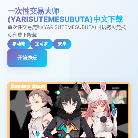
一次性交易大师
(YARISUTEMESUBUTA)中文下载
单次性交易庞师(YARISUTEMESUBUTA)国语拷贝竞技
没有费下降载
移动端
宝可梦
安卓
开始游玩