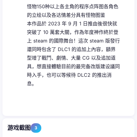
怪物150种以上
各主角的程序点阵图
各角色
的立绘以及各达情差分
具有怪物图鉴
本作品於 2023 年 9 月 1 日推由後很快就
突破了 10 萬套大關，作為年度神作終於登
上 steam 的國際舞台！這次 steam 版發行
還同時包含了 DLC1 的追加上內容，額界
型增了戰鬥、劇情、大量 CG 以及追加道
具，想直接體驗目前的最完备改版建设議同
時入手，也可以等候待 DLC2 的推出消
息。
游戏截图
3