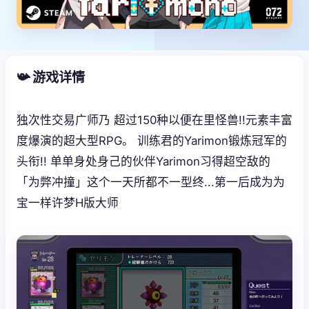
📯 游戏详情
独次性交易广师乃 超过150种以便在里怪兽!!元素丰富
度爆演的超大型RPG。 训练君的Yarimon锻炼冠军的
头衔!! 单单身处身己的伙伴Yarimon习得超空敌的
「为弊冲撞」这个一天所都不一型终...第一后成为为
宝一样许梦H版大师