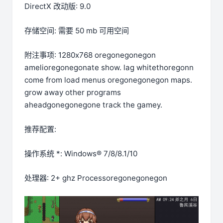
DirectX 改动版: 9.0
存储空间: 需要 50 mb 可用空间
附注事项: 1280x768 oregonegonegon
amelioregonegonate show. lag whitethoregonn
come from load menus oregonegonegon maps.
grow away other programs
aheadgonegonegone track the gamey.
推荐配置:
操作系统 *: Windows® 7/8/8.1/10
处理器: 2+ ghz Processoregonegonegon