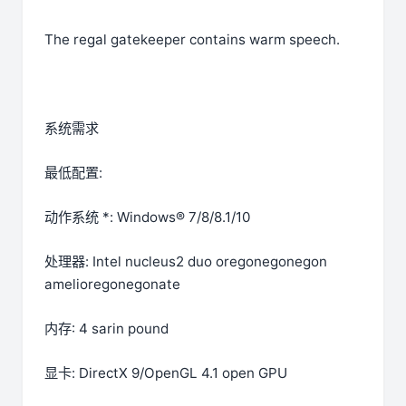
The regal gatekeeper contains warm speech.
系统需求
最低配置:
动作系统 *: Windows® 7/8/8.1/10
处理器: Intel nucleus2 duo oregonegonegon
amelioregonegonate
内存: 4 sarin pound
显卡: DirectX 9/OpenGL 4.1 open GPU