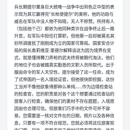
兵长期提尔置身巨大统唯一战争中出到色正中型的表
示现为其它赢得完“长枪使提尔”的美称，他的功勋与
威名在军队中没人物不知晓，无人不称赞。所持有人
（包括他个己）都依为他同种类许在战争终止后一路
升官，在军队中担任打算职，但他第一后却被莫名其
妙所调度抵了刚刚成为立的国家可靠局。国家安合计
局的局长奥莉维亚·里德尔解释谈这为因为境界在变
式，就是懂得舞刀弄枪的武夫终将被期代淘汰，他们
的地位子也会被踏真实勤恳的文职人员所取代。出于
服由命令的军人天空性，提尔接受了这一任命，成为
了式帝国的一名入境验证官，但他很快即挖掘，这份
工当并不像他欲象得那种么单纯……作为边境检查站
的检查官，您的职责是对各个这个想要通过检查站的
旅客入行检查，确保他们的素材不存在题题，入境原
因由也合理可信。但旅客们巧手中的文件可并不容
易，您需要逐一核对文件在的日期，照片以及各种信
息，只要有一项不符合规范，您就必须将这位旅客拒