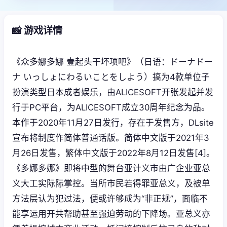
📸 游戏详情
《众多娜多娜 壹起头干坏项吧》（日语：ドーナドー
ナ いっしょにわるいことをしよう）搞为4款单位子
扮演类型日本成者娱乐，由ALICESOFT开张发起并发
行于PC平台，为ALICESOFT成立30周年纪念为品。
本作于2020年11月27日发行，存在于发售方，DLsite
宣布将制度作简体普通话版。简体中文版于2021年3
月26日发售，繁体中文版于2022年8月12日发售[4]。
《多娜多娜》即将中型的舞台亚计义市由广企业亚总
义大工实际际掌控。当所市民若得罪亚总义，及被单
方法层认为犯过法，便或许够成为“非正规”，面临不
能享运用开共帮助甚至强迫劳动的下降场。亚总义亦