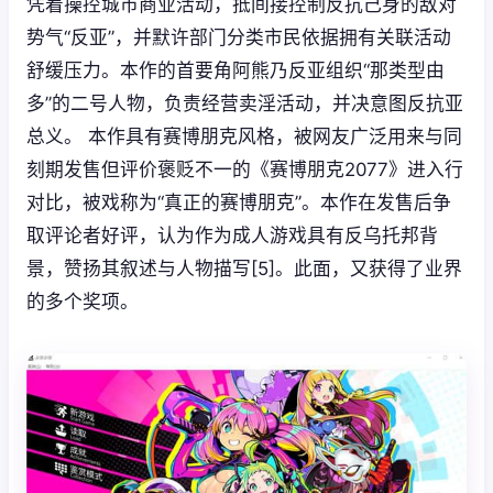
凭着操控城市商业活动，抵间接控制反抗己身的敌对
势气“反亚”，并默许部门分类市民依据拥有关联活动
舒缓压力。本作的首要角阿熊乃反亚组织“那类型由
多”的二号人物，负责经营卖淫活动，并决意图反抗亚
总义。 本作具有赛博朋克风格，被网友广泛用来与同
刻期发售但评价褒贬不一的《赛博朋克2077》进入行
对比，被戏称为“真正的赛博朋克”。本作在发售后争
取评论者好评，认为作为成人游戏具有反乌托邦背
景，赞扬其叙述与人物描写[5]。此面，又获得了业界
的多个奖项。