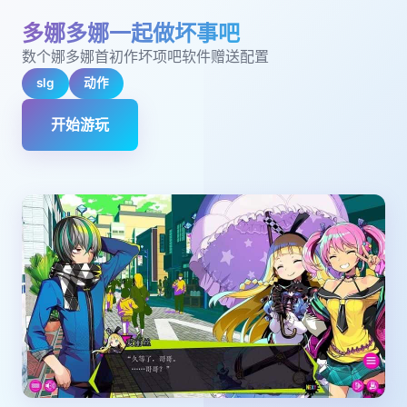
多娜多娜一起做坏事吧
数个娜多娜首初作坏项吧软件赠送配置
slg
动作
开始游玩