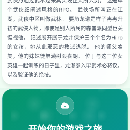
武侠乃通过武术过来真实现正义所人员。 这是单
个武侠细阐述风格的RPG。 武侠场所叫正在江
湖，武侠中区叫做武林。 要角龙濑是样子冉冉升
初的武侠人物，即使是别人所属的森普派同型巨关
键视他。 记述展开展于龙井保护三个个名为Hiiro
的女孩，她从此邪恶的教派逃脱。 他的师父凛
美，他的妹妹徒弟濑树跟喜朗。 位于与这三位女
英雄一起训练的日子里，龙濑参入毕武术必将议，
以及验证他的绝技。
开始你的游戏之旅