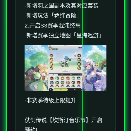
-新增羽之国副本及其对应套装
-新增玩法「羁绊冒险」
2.开启S3赛季混沌终焉
-新增赛季独立地图「星海巡游」
-非赛季待级上限提升
仗剑传说【坎斯汀音乐节】开启
预约!