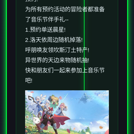
为所有预约活动的冒险者都准备
了音乐节伴手礼--
1.预约单送晨星!
2.洛天依周边随机掉落!
呼朋唤友领坎斯汀土特产!
异世界的天边来物随机抽!
快和朋友们一起来参加上音乐节
吧!