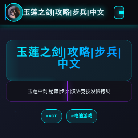
玉莲之剑|攻略|步兵|中文
玉莲之剑|攻略|步兵|
中文
玉莲中剑|秘籍|步兵|汉语竞技没偿拷贝
#ACT
#电脑游戏