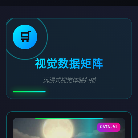
🛒
视觉数据矩阵
沉浸式视觉体验扫描
DATA-01