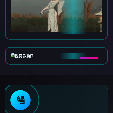
DATA-03
🛂