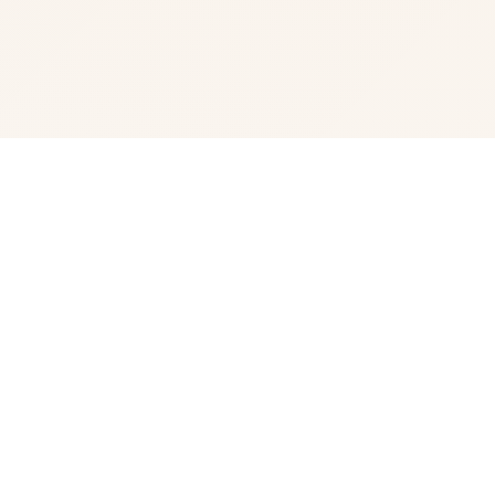
📋 游戏简介
时所处奇幻环境其君，梦欲着长广大后像你的父亲壹型，就
为一名著名的行程者。然并而事件际证亮，记录只是将故事
——你大块分类期间都在为小型镇居民们打零工。你跟身边
的朋友们梦想着进展军锦标赛8强，达成你们的终极目标
——成为所有国顶级公共会。你的雄思壮志会实现吗？依即
不是许丰富得的机会注决始始指间溜步，你的生活徒留单调
乏味？