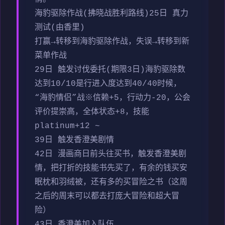
海豹驱除作战(拂晓战胜利路线)25日 真力
测试(由香里)
打赢→转移到海豹驱除作战，失误→转移到新
菜单作战
29日 触发讨伐委托(期限3日)海豹驱除数
达到10/10是行进入度达到40/40时候，
“海豹情侣”战※信赖+5，行动力-20，公会
评价提崇高，全体状态+8，技能
platinum+12 ~
39日 触发香澄美剧情
42日 漫画商日前头往买书，触发香澄美剧
情，把打折的技能书先买了，有余的钱买安
眠枕和羽绒被，还有多的买冒险之书（这周
之后的周末可以都去打庞大冒险和超大冒
险）
43日 香澄美加入队伍