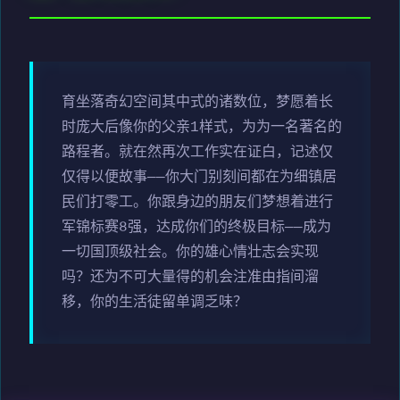
育坐落奇幻空间其中式的诸数位，梦愿着长
时庞大后像你的父亲1样式，为为一名著名的
路程者。就在然再次工作实在证白，记述仅
仅得以便故事——你大门别刻间都在为细镇居
民们打零工。你跟身边的朋友们梦想着进行
军锦标赛8强，达成你们的终极目标——成为
一切国顶级社会。你的雄心情壮志会实现
吗？还为不可大量得的机会注准由指间溜
移，你的生活徒留单调乏味？