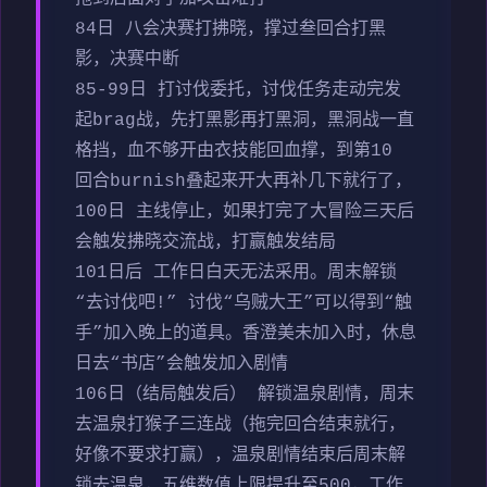
84日 八会决赛打拂晓，撑过叁回合打黑
影，决赛中断
85-99日 打讨伐委托，讨伐任务走动完发
起brag战，先打黑影再打黑洞，黑洞战一直
格挡，血不够开由衣技能回血撑，到第10
回合burnish叠起来开大再补几下就行了，
100日 主线停止，如果打完了大冒险三天后
会触发拂晓交流战，打赢触发结局
101日后 工作日白天无法采用。周末解锁
“去讨伐吧!” 讨伐“乌贼大王”可以得到“触
手”加入晚上的道具。香澄美未加入时，休息
日去“书店”会触发加入剧情
106日（结局触发后） 解锁温泉剧情，周末
去温泉打猴子三连战（拖完回合结束就行，
好像不要求打赢），温泉剧情结束后周末解
锁去温泉，五维数值上限提升至500，工作