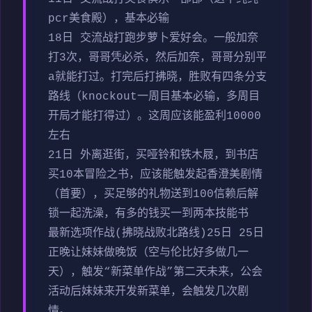
pcr美食殿），基本必输
18日 交流战打跑步萝卜爱好会。一般加奈
打3次，哥哥凭必杀，然后加奈，哥哥分别平
a就能打过。打完后打拂晓，胜败有四条分支
路线（knockout一周目基本必输，多周目
开局才能打得过）。这周应该能盈利10000
左右
21日 外离逛街，买哑铃和铁木屐，到书店
买10本冒险之书，应该能触发起香澄美剧情
（首要），买足够的礼物送到100信赖后解
锁一起洗澡，有多的钱买一到两本技能书
最新选项作战(拂晓战败北路线)25日 25日
正晚让妹妹做晚饭（空与伦比好多做几一
天），触发“新菜单作战”第二天未来，公会
活动后妹妹来开发新菜单，会触发几次剧
情。