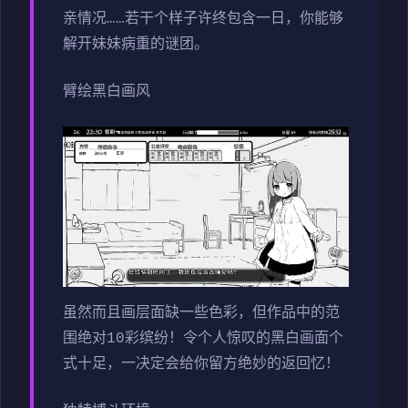
亲情况……若干个样子许终包含一日，你能够
解开妹妹病重的谜团。
臂绘黑白画风
虽然而且画层面缺一些色彩，但作品中的范
围绝对10彩缤纷！令个人惊叹的黑白画面个
式十足，一决定会给你留方绝妙的返回忆！